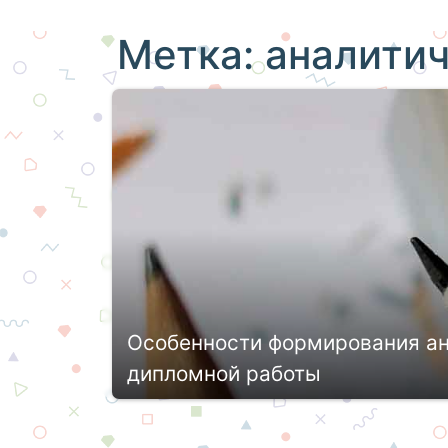
Метка:
аналитич
Особенности формирования ан
дипломной работы
Дипломная работа – финальный рубеж
автору ВКР предстоит показать все св