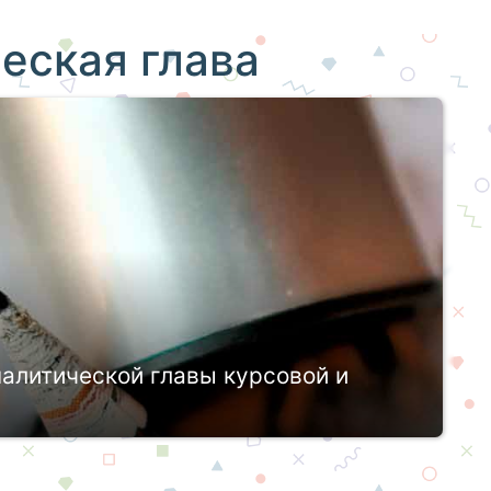
еская глава
алитической главы курсовой и
 для каждого выпускника СУЗа и ВУЗа. Здесь
ои знания и навыки, которые он обрел в