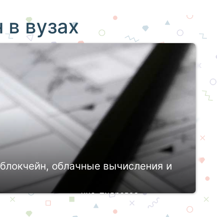
 в вузах
блокчейн, облачные вычисления и
ят на месте. Электронно-цифровое
ого человека. Сегодня доступ к сети