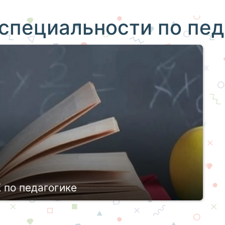
специальности по пед
 по педагогике
ельная среда и ниша, где воссоздают и
товят квалифицированных специалистов,