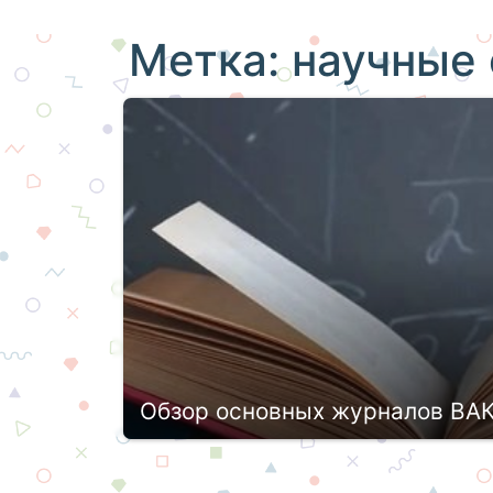
Метка:
научные 
Обзор основных журналов ВАК
Педагогика – это не просто образоват
совершенствуют учебный процесс, го