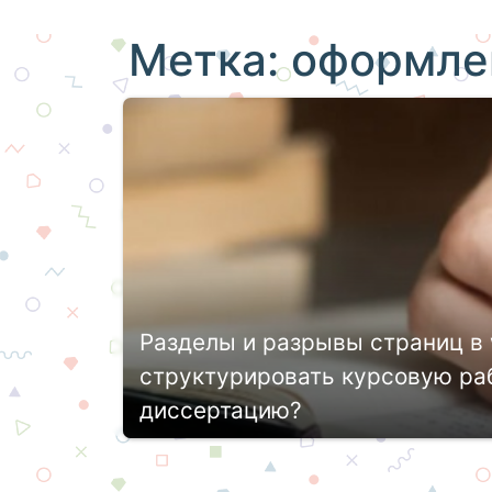
Метка:
оформле
Разделы и разрывы страниц в 
структурировать курсовую раб
диссертацию?
Выполнение любого студенческого ил
грамотное упорядочивание и система