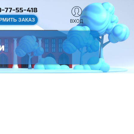
-77-55-418
РМИТЬ ЗАКАЗ
ВХОД
и