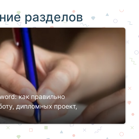
ние разделов
word: как правильно
оту, дипломных проект,
и исследовательского проекта предполагает
тизацию собранных материалов: как