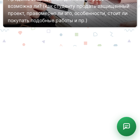
возможна ли? (как студенту продать защищенный
проект, правомерно ли это, особенности, стоит ли
покупать подобные работы и пр.)
На последнем курсе обучения в колледже или вузе каждый
студент обязан подготовить дипломную работу. Данный
письменный проект является обязательным для прохождения
итоговой аттестац...