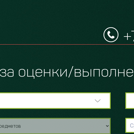
+
за оценки/выполне
С