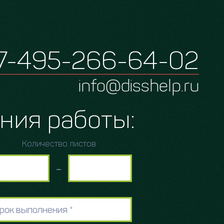
7-495-266-64-02
info@disshelp.ru
ния работы:
Количество листов
-
рок выполнения *