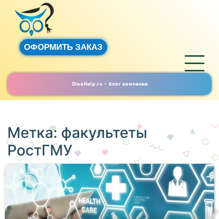
ОФОРМИТЬ ЗАКАЗ
DissHelp.ru - блог компании
Метка:
факультеты
РостГМУ