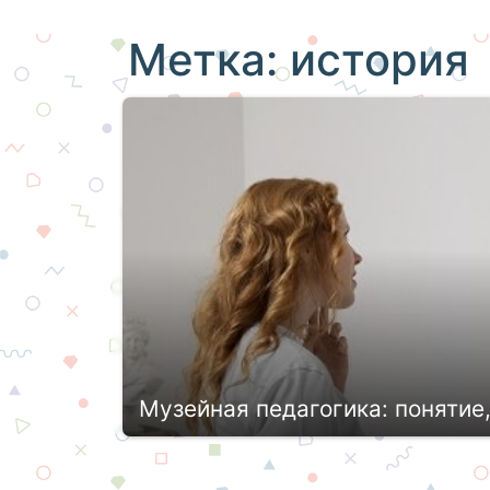
Метка:
история
Музейная педагогика: понятие,
Музейная педагогика является иннова
формирование гуманистических и кул