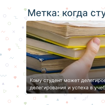
Метка:
когда ст
Кому студент может делегиро
делегирования и успеха в уче
Обучение в колледже или университе
посещением лекций, семинаров, веде