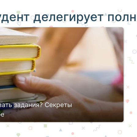
удент делегирует пол
вать задания? Секреты
бе
те сопровождается не просто банальным
нием конспектов, но и массой иных