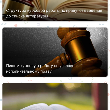
Структура курсовой работы по праву: от введения
до списка литературы
труктура – немаловажная часть курсовой работы по праву.
Этому элементу исследовательского труда необходимо уделить
серьезное внимание уже на самом раннем этапе разработки.
Стоит за...
Пишем курсовую работу по уголовно-
исполнительному праву
Выполнение курсовых работ по юридическим наукам сводится
к тотальному изучению нормативных актов в соответствующей
правовой отрасли, анализу текущей ситуации и определению
уязвимых...