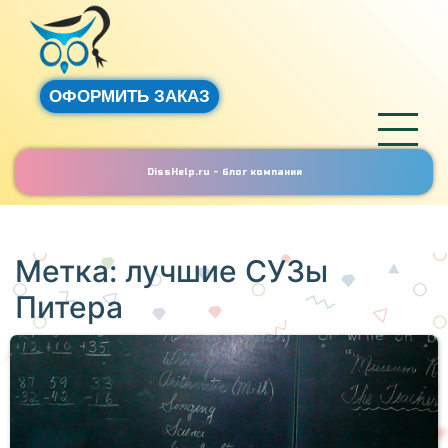
ОФОРМИТЬ ЗАКАЗ
DissHelp.ru - блог компании
Метка:
лучшие СУЗы
Питера