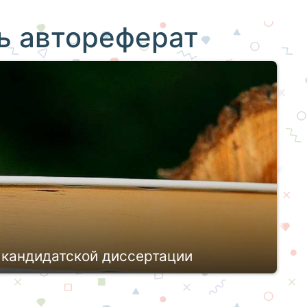
ь автореферат
 кандидатской диссертации
определены претензии к текстам
гламентируют оформление всех обязательных