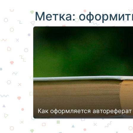
Метка:
оформит
Как оформляется автореферат
Согласно ГОСТу Р 7.01–2011 г. четко 
авторефератов кандидатских. Они ре