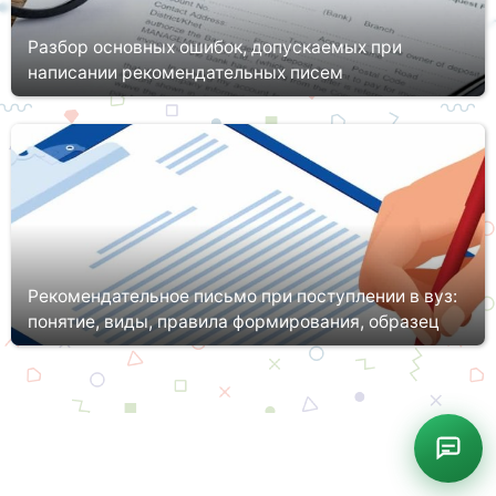
Разбор основных ошибок, допускаемых при
написании рекомендательных писем
В жизни студентов, аспирантов и даже практикующих
специалистов, опытных ученых порой возникает необходимость
в предоставлении рекомендательного письма. Сегодня мы
расскажем об ошиб...
Рекомендательное письмо при поступлении в вуз:
понятие, виды, правила формирования, образец
Для поступления в отечественный вуз абитуриенту достаточно
предоставить приемной комиссии полный пакет документов, в
основе которого будет лежать действующий документ об
образовани...