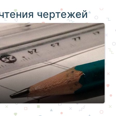
чтения чертежей
ких направлений должны не просто уметь
я ими. «Читать» различные схемы и планы