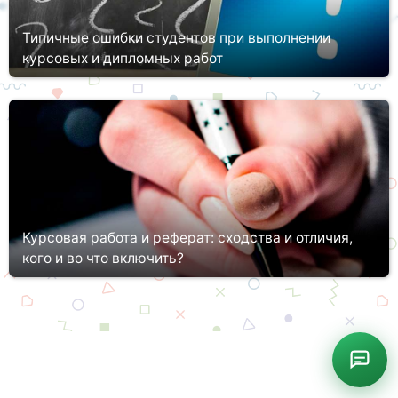
Типичные ошибки студентов при выполнении
курсовых и дипломных работ
Выполнение курсовых и дипломных работ – один из
обязательных этапов подготовки квалифицированных
специалистов, который позволяет не только углубить их знания,
но и усовершенствоват...
Курсовая работа и реферат: сходства и отличия,
кого и во что включить?
Обучение в ВУЗе привносит в жизнь студентов немало
новшеств и сюрпризов. В частности, с серьезными
требованиями по написанию и оформлению рефератов,
курсовых работ они сталкиваются...