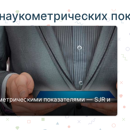
наукометрических по
етрическими показателями — SJR и
 вклад и деятельность ученого оцениваются с
етрических показателей. Расчет