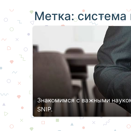
Метка:
система 
Знакомимся с важными науком
SNIP.
На сегодняшний день каждый научный
помощью специальной системы науком