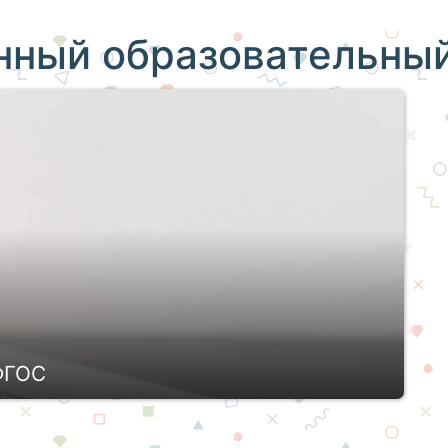
нный образовательны
ФГОС
дый образовательный процесс на различных
вать установленным государством