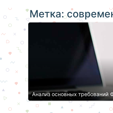
Метка:
совреме
Анализ основных требований 
В современном мире практически каж
этапах обучения должен соответство