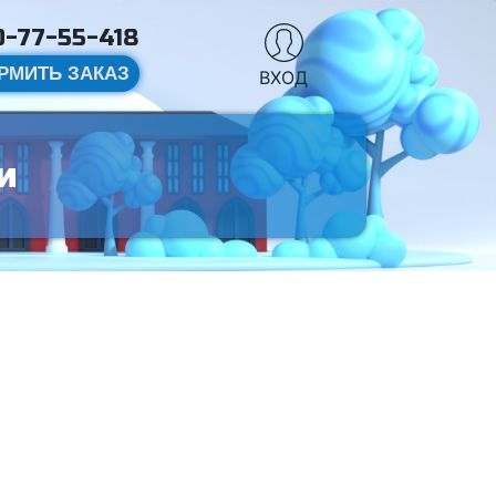
-77-55-418
РМИТЬ ЗАКАЗ
ВХОД
и