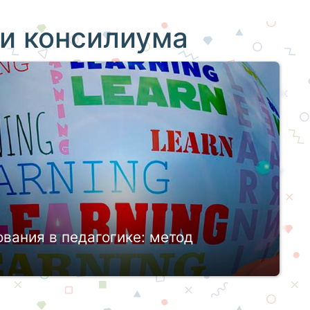
и консилиума
вания в педагогике: метод
бласть знаний, успешно сочетающая в себе
рованные специалисты используют