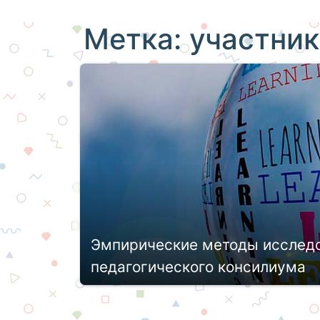
Метка:
участник
Эмпирические методы исследо
педагогического консилиума
Педагогика – уникальная отрасль и о
теорию и практику. Здесь квалифици