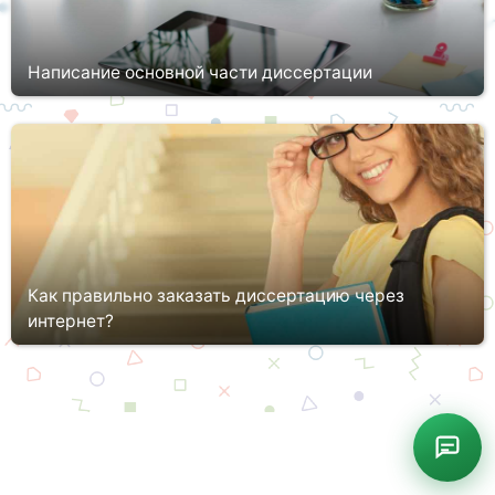
Написание основной части диссертации
Написание диссертации занимает длительное время (около 3
лет), на протяжении которого аспирант должен досконально
изучить теоретические аспекты в рамках выбранной темы,
проанализир...
Как правильно заказать диссертацию через
интернет?
Не всегда у магистранта или, к примеру, кандидата наук есть
возможность написать диссертацию самостоятельно. Обычно,
помимо учёбы в магистратуре и аспирантуре, молодым людям
приход...