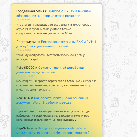
Городецкая Майя
к
8 мифов о ВУЗах и высшем
образовании, в которые верят родители
31 мая 2026
Что значит "независимо от возраста"? В любой форме
обучения в вузах можно учиться только
совершеннолетним людям моложе 40 лет.
Дэлгэрмурун
к
Бесплатные журналы ВАК и РИНЦ
для публикации научных статей
28 мая 2026
тема научной работы: Метаболический синдром у
молодых людей
Polladii2020
к
Секреты срочной доработки
диплома перед защитой
28 апреля 2026
мой секрет – я просто обратился за помощью к ДиссХелп
со всеми замечаниями, советами, наставлениями и пр.
внесли правки, показал…
Red2026
к
Как восстановить несохраненный
документ Word: 3 рабочих метода
23 апреля 2026
хороший обзор, но на практике не всегда эти методы
работают. тут еще уровень пользователя тоже играет
роль. неподготовленному или паникующему…
OlgaSchved
к
Когда в студенческой работе
может отсутствовать собственная гипотеза?
22 апреля 2026