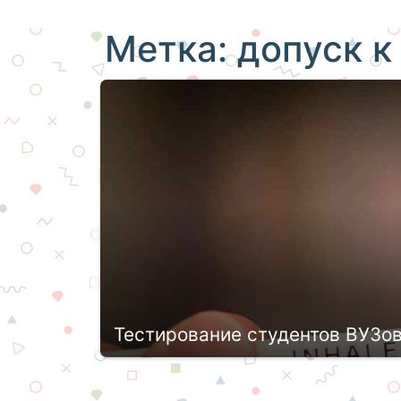
Метка:
допуск к
Тестирование студентов ВУЗов:
Для проверки знаний, навыков учащих
образования в СУЗах и Вузах использ