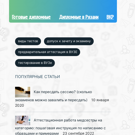
Готовые дипломные
Дипломные в Рязани
ВКР
виды тестов
допуск к зачету и экзамену
предварительная аттестация в ВУЗЕ
тестирование в ВУЗе
ПОПУЛЯРНЫЕ СТАТЬИ
Как пересдать сессию? (сколько
экзаменов можно завалить и пересдать)
10 января
2020
Аттестационная работа медсестры на
категорию: пошаговая инструкция по написанию с
образцами и примерами
23 сентября 2022