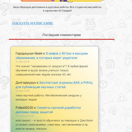
База образцов дипломных и курсовых работы. Все студенческие работы
в одном месте! Скидки!!
ЗАКАЗАТЬ НАПИСАНИЕ
Последние комментарии
Городецкая Майя
к
8 мифов о ВУЗах и высшем
образовании, в которые верят родители
31 мая 2026
Что значит "независимо от возраста"? В любой форме
обучения в вузах можно учиться только
совершеннолетним людям моложе 40 лет.
Дэлгэрмурун
к
Бесплатные журналы ВАК и РИНЦ
для публикации научных статей
28 мая 2026
тема научной работы: Метаболический синдром у
молодых людей
Polladii2020
к
Секреты срочной доработки
диплома перед защитой
28 апреля 2026
мой секрет – я просто обратился за помощью к ДиссХелп
со всеми замечаниями, советами, наставлениями и пр.
внесли правки, показал…