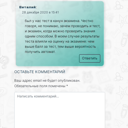
:
Виталий
28 декабря 2020 в 15:41
был у нас тест в канун экзамена. Честно
говоря, не понимаю, зачем проводить и тест,
и экзамен, когда можно проверить знания
одним способом. В моем случае результаты
теста влияли на оценку на экзамене: чем
выше балл за тест, тем выше вероятность
получить автомат.
Ответить
ОСТАВЬТЕ КОММЕНТАРИЙ
Ваш адрес email не будет опубликован.
Обязательные поля помечены
*