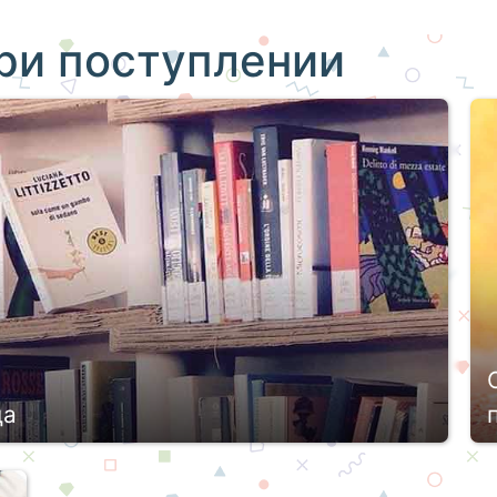
ри поступлении
да
ходит к концу. Уже можно подвести итоги и
о абитуриенты мечутся между