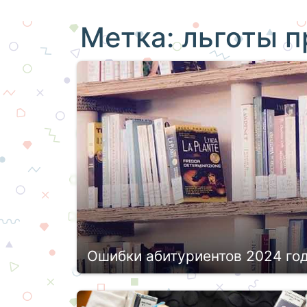
Метка:
льготы п
Ошибки абитуриентов 2024 го
Волна поступления в СУЗы и ВУЗы под
усвоить определенный урок. Ежегодн