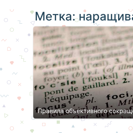
Метка:
наращив
Правила объективного сокраще
Написание студенческих и научных ра
полномасштабное и поэтапное раскры