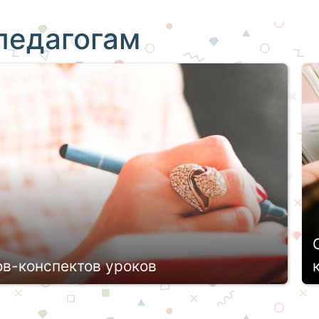
педагогам
ов-конспектов уроков
ь (школа, СУЗ или ВУЗ), каждый педагог
 Уроки и пары проходят согласно