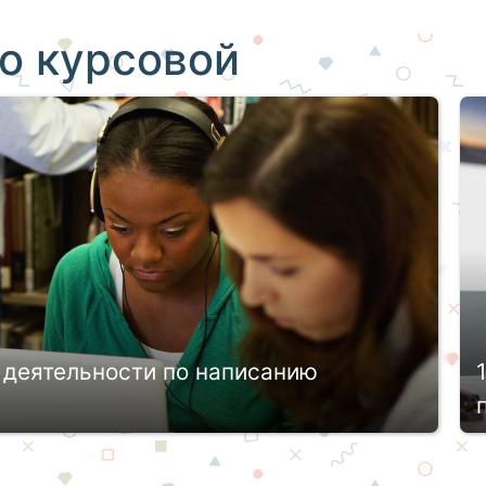
о курсовой
 деятельности по написанию
редусматривает не только обязательное
лнение контрольных и иных письменных
з