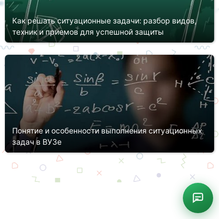
Как решать ситуационные задачи: разбор видов,
техник и приемов для успешной защиты
Обучение в колледже или вузе по ряду специальностей
предполагает решение ситуационных задач. Это задание
обладает рядом специфических черт, которые подчеркивают
тонкости и важность...
Понятие и особенности выполнения ситуационных
задач в ВУЗе
Современное образование нацелено на развитие практических
навыков студентов в рамках осваиваемой ими профессии.
Несмотря на наличие практических занятий, стажировок и иных
видов пр...