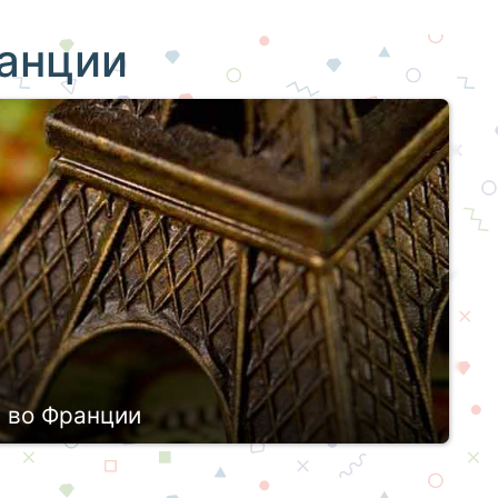
анции
 во Франции
м из престижных и качественных. Недаром
ются поступить за рубеж, притом более 15%