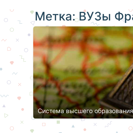
Метка:
ВУЗы Фр
Система высшего образования
Обучение во Франции считается одни
многие российские абитуриенты пыта