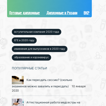
Готовые дипломные
Дипломные в Рязани
ВКР
вступительная компания 2020 года
ЕГЕ в 2020 году
изменения для выпускников в 2020 году
образование и коронавирус
ПОПУЛЯРНЫЕ СТАТЬИ
Как пересдать сессию? (сколько
экзаменов можно завалить и пересдать)
10 января
2020
Аттестационная работа медсестры на