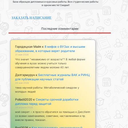
База образцов дипломных и курсовых работы. Все студенческие работы
в одном месте! Скидки!!
ЗАКАЗАТЬ НАПИСАНИЕ
Последние комментарии
Городецкая Майя
к
8 мифов о ВУЗах и высшем
образовании, в которые верят родители
31 мая 2026
Что значит "независимо от возраста"? В любой форме
обучения в вузах можно учиться только
совершеннолетним людям моложе 40 лет.
Дэлгэрмурун
к
Бесплатные журналы ВАК и РИНЦ
для публикации научных статей
28 мая 2026
тема научной работы: Метаболический синдром у
молодых людей
Polladii2020
к
Секреты срочной доработки
диплома перед защитой
28 апреля 2026
мой секрет – я просто обратился за помощью к ДиссХелп
со всеми замечаниями, советами, наставлениями и пр.
внесли правки, показал…
Red2026
к
Как восстановить несохраненный