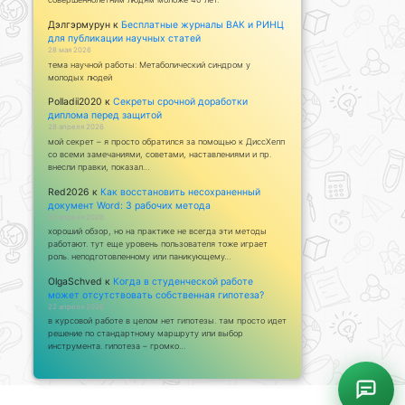
Дэлгэрмурун
к
Бесплатные журналы ВАК и РИНЦ
для публикации научных статей
28 мая 2026
тема научной работы: Метаболический синдром у
молодых людей
Polladii2020
к
Секреты срочной доработки
диплома перед защитой
28 апреля 2026
мой секрет – я просто обратился за помощью к ДиссХелп
со всеми замечаниями, советами, наставлениями и пр.
внесли правки, показал…
Red2026
к
Как восстановить несохраненный
документ Word: 3 рабочих метода
23 апреля 2026
хороший обзор, но на практике не всегда эти методы
работают. тут еще уровень пользователя тоже играет
роль. неподготовленному или паникующему…
OlgaSchved
к
Когда в студенческой работе
может отсутствовать собственная гипотеза?
22 апреля 2026
в курсовой работе в целом нет гипотезы. там просто идет
решение по стандартному маршруту или выбор
инструмента. гипотеза – громко…