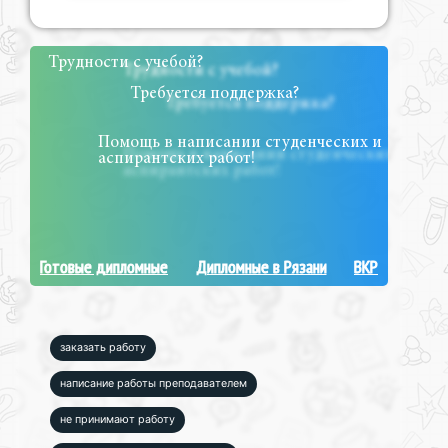
Трудности с учебой?
Требуется поддержка?
Помощь в написании студенческих и
аспирантских работ!
Готовые дипломные
Дипломные в Рязани
ВКР
заказать работу
написание работы преподавателем
не принимают работу