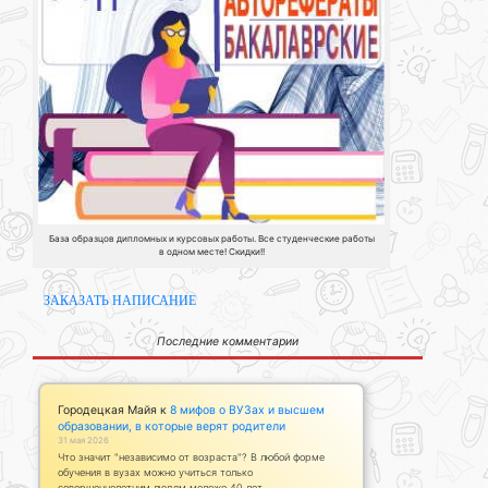
База образцов дипломных и курсовых работы. Все студенческие работы
в одном месте! Скидки!!
ЗАКАЗАТЬ НАПИСАНИЕ
Последние комментарии
Городецкая Майя
к
8 мифов о ВУЗах и высшем
образовании, в которые верят родители
31 мая 2026
Что значит "независимо от возраста"? В любой форме
обучения в вузах можно учиться только
совершеннолетним людям моложе 40 лет.