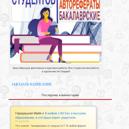
База образцов дипломных и курсовых работы. Все студенческие работы
в одном месте! Скидки!!
ЗАКАЗАТЬ НАПИСАНИЕ
Последние комментарии
Городецкая Майя
к
8 мифов о ВУЗах и высшем
образовании, в которые верят родители
31 мая 2026
Что значит "независимо от возраста"? В любой форме