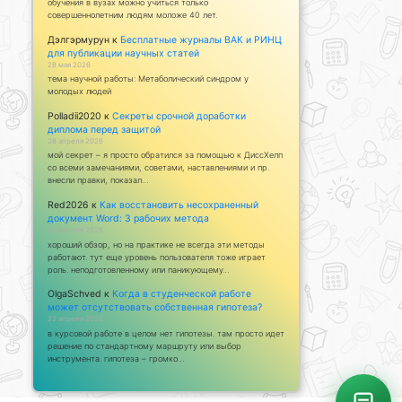
обучения в вузах можно учиться только
совершеннолетним людям моложе 40 лет.
Дэлгэрмурун
к
Бесплатные журналы ВАК и РИНЦ
для публикации научных статей
28 мая 2026
тема научной работы: Метаболический синдром у
молодых людей
Polladii2020
к
Секреты срочной доработки
диплома перед защитой
28 апреля 2026
мой секрет – я просто обратился за помощью к ДиссХелп
со всеми замечаниями, советами, наставлениями и пр.
внесли правки, показал…
Red2026
к
Как восстановить несохраненный
документ Word: 3 рабочих метода
23 апреля 2026
хороший обзор, но на практике не всегда эти методы
работают. тут еще уровень пользователя тоже играет
роль. неподготовленному или паникующему…
OlgaSchved
к
Когда в студенческой работе
может отсутствовать собственная гипотеза?
22 апреля 2026
в курсовой работе в целом нет гипотезы. там просто идет
решение по стандартному маршруту или выбор
инструмента. гипотеза – громко…