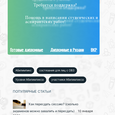
Требуется поддержка?
Помощь в написании студенческих и
аспирантских работ!
Готовые дипломные
Дипломные в Рязани
ВКР
Абилимпикс
состязания для лиц с ОВЗ
Уровни Абилимпикса
участники Абилимпикса
ПОПУЛЯРНЫЕ СТАТЬИ
Как пересдать сессию? (сколько
экзаменов можно завалить и пересдать)
10 января