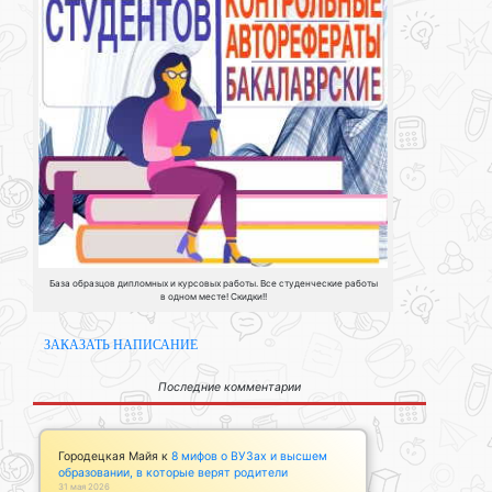
База образцов дипломных и курсовых работы. Все студенческие работы
в одном месте! Скидки!!
ЗАКАЗАТЬ НАПИСАНИЕ
Последние комментарии
Городецкая Майя
к
8 мифов о ВУЗах и высшем
образовании, в которые верят родители
31 мая 2026