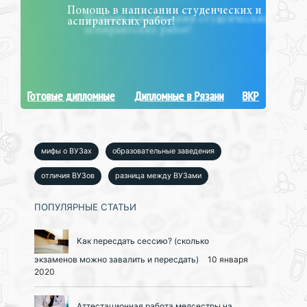
Помощь в написании студенческих и
аспирантских работ!
Готовые дипломные
Дипломные в Рязани
ВКР
мифы о ВУЗах
образовательные заведения
отличия ВУЗов
разница между ВУЗами
ПОПУЛЯРНЫЕ СТАТЬИ
Как пересдать сессию? (сколько
экзаменов можно завалить и пересдать)
10 января
2020
Аттестационная работа медсестры на