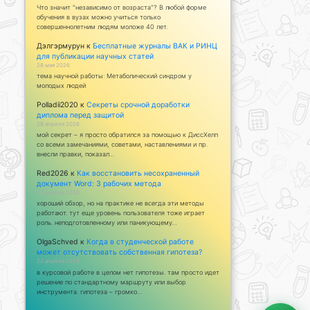
Что значит "независимо от возраста"? В любой форме
обучения в вузах можно учиться только
совершеннолетним людям моложе 40 лет.
Дэлгэрмурун
к
Бесплатные журналы ВАК и РИНЦ
для публикации научных статей
28 мая 2026
тема научной работы: Метаболический синдром у
молодых людей
Polladii2020
к
Секреты срочной доработки
диплома перед защитой
28 апреля 2026
мой секрет – я просто обратился за помощью к ДиссХелп
со всеми замечаниями, советами, наставлениями и пр.
внесли правки, показал…
Red2026
к
Как восстановить несохраненный
документ Word: 3 рабочих метода
23 апреля 2026
хороший обзор, но на практике не всегда эти методы
работают. тут еще уровень пользователя тоже играет
роль. неподготовленному или паникующему…
OlgaSchved
к
Когда в студенческой работе
может отсутствовать собственная гипотеза?
22 апреля 2026
в курсовой работе в целом нет гипотезы. там просто идет
решение по стандартному маршруту или выбор
инструмента. гипотеза – громко…