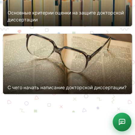
Основные критерии оценки на защите докторской
диссертации
Докторская диссертация — серьёзное исследование, к
которому нельзя относиться поверхностно, если вы всё-таки
хотите защитить работу с первого раза, а также получить
учёную степень....
С чего начать написание докторской диссертации?
Обычно существует три вида научных диссертаций:
магистерская, кандидатская, докторская. Как правило,
написать последнюю сложнее всего. В данной статье мы
постараемся разобраться с ...