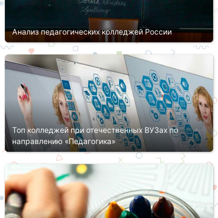
Анализ педагогических колледжей России
Несмотря на частые изменения в правилах приема, проведения
государственной аттестации выпускников школ, повышение
проходных баллов в ссузах и вузах, изменение порядка
поступления в...
Топ колледжей при отечественных ВУЗах по
направлению «Педагогика»
Педагогическое образование в России является одним из
самых востребованных. Оно входит в топ-3 популярных
специализаций, вставая на одном уровне с экономическим и
юридическим профи...