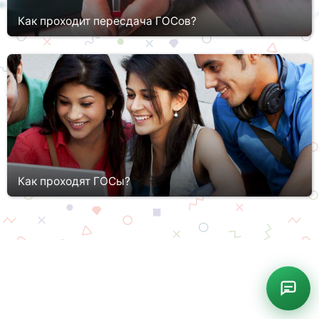
Как проходит пересдача ГОСов?
Государственная итоговая аттестация – обязательный рубеж,
призванный проверить уровень подготовки «новоиспеченных
специалистов». Госэкзамен представляет особо комплексный
экзамен п...
Как проходят ГОСы?
Государственная итоговая аттестация (или так называемые
ГОСы) являются обязательной частью проверки уровня
профессиональной подготовки выпускников ВУЗов. Данная
процедура проводитс...