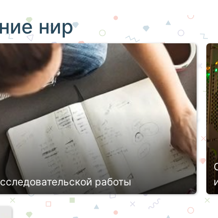
ние нир
сследовательской работы
а, а также магистранты и аспиранты в
ледовательской деятельность, в ходе которой