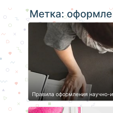
Метка:
оформле
Правила оформления научно-и
Студенты старших курсов бакалавриат
обязательном порядке занимаются исс