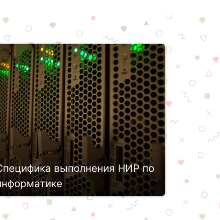
Специфика выполнения НИР по
информатике
У каждой научно-исследовательской
работы по информатике есть своя