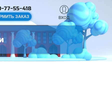
-77-55-418
РМИТЬ ЗАКАЗ
ВХОД
и