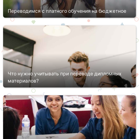
Переводимся с платного обучения на бюджетное
Каждый студент, который проходит обучению в вузе по
контракту, рассчитывает на возможность переведения на
финансируемое государством, бюджетное место. Однако, не
все знают, в каком...
Что нужно учитывать при переводе дипломных
материалов?
Бывают случаи, когда для написания дипломных работ автору
приходится знакомиться с трудами, написанными на
иностранном языке. Чтобы разобраться в теме, исследователю
необходимо кач...