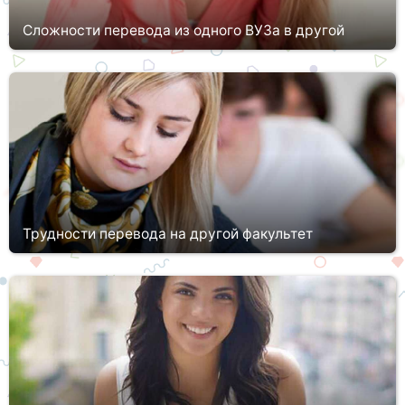
Сложности перевода из одного ВУЗа в другой
По определенным обстоятельствам, студенту может
потребоваться перевод в другой ВУЗ. Существует
определенный алгоритм действий, который поможет
учащемуся перейти в другой институт. ...
Трудности перевода на другой факультет
Выбирая факультет и специальность, студенты представляют
учебный процесс, задают себе определенный вектор движения
и строят планы на будущее. В процессе обучения может
оказаться, ч...