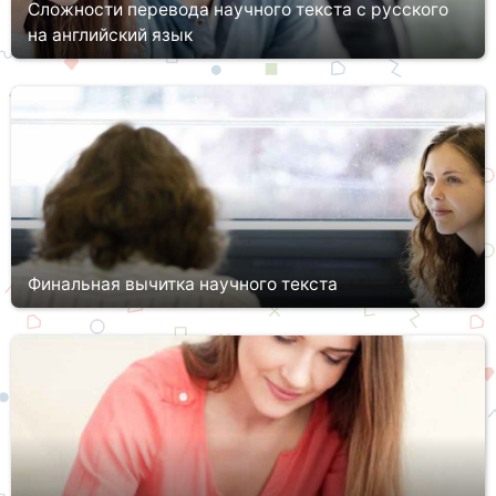
Сложности перевода научного текста с русского
на английский язык
Одним из главных требований для публикации научных статей в
международных журналах является перевод материала на
английский язык. Далеко не каждый ученый или аспирант в
силах выпол...
Финальная вычитка научного текста
Финальная вычитка научного текста осуществляется в
процессе перевода или после написания работы. Работа
проводится переводчиком или специалистами, в лице
профессиональных компаний....