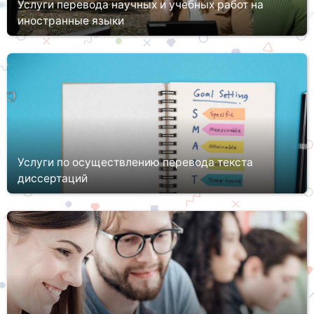
Услуги перевода научных и учебных работ на
иностранные языки
Сегодня, чтобы опубликовать научные работы в
международных изданиях, требуется перевести научную
работу на иностранный (чаще всего английский) язык. Важно,
чтобы научная статья был...
Услуги по осуществлению перевода текста
диссертаций
Перевод диссертаций и научных статей на иностранные языки
– непростой процесс, требующий не только времени, сил,
знаний языка, но и опыта обращения с ним. Найти
качественного и над...