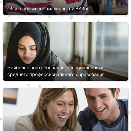
Обзор новых специальностей ВУЗов
Еще 3-5 лет назад в ВУЗах отмечался повышенный спрос на
такие специальности, как «Юриспруденция», «Финансы и
кредит», «Налоги и налогообложение», «Антикризисное
управление» и пр. С...
Наиболее востребованные специальности
среднего профессионального образования
Среднее профессиональное образование (СПО) представляет
собой очередную ступень развития человека. Для поступления
необходимо наличие основного общего или среднего
образования (око...