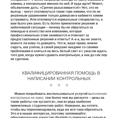
химика, а контрольная именно по ней. И куда идти? Может,
объявление дать: «Срочно разыскивается!» Нет, это не
выход – могут откликнуться такие горе-химики, что по их
решённым уравнениям только диверсии в кабинете химии
устраивать. Или откликнутся нормальные специалисты, а
вам было уже рано. Есть более приемлемое решение в
наболевшей ситуации – почему бы не обратиться за
помощью в агентство или компанию, которая
профессионально этим занимается и отвечает за
предоставленные решения и ответы? А-а-а, вы не знаете,
можете ли кому-то доверять. Что ж, ваше право, можно
сидеть, как улитка, в своей ракушке наедине со своими
проблемами и злиться на весь белый свет и с ужасом ждать
того дня, когда нужно сдавать контрольную, а она до сих пор
не сделана.
КВАЛИФИЦИРОВАННАЯ ПОМОЩЬ В
НАПИСАНИИ КОНТРОЛЬНЫХ
Можно попробовать воспользоваться услугой
выполнение
контрольных на заказ,
тем более чем вы рискуете – цены на
такие работы «не кусаются», они из ряда наиболее
приемлемых студенческих работ. Наверное, вы хотите,
чтобы мы порекомендовали, куда же всё-таки обратиться.
Это и в наших интересах, поэтому запоминайте:
образовательное агентство disshelp.ru помогает не только в