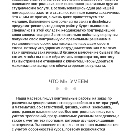
написании контрольных, но и выполняют различные другие
студенческие услуги. Воспользовавшись один раз нашей
помощью, вы захотите стать постоянным нашим заказчиком.
Что ж, мы не против, а очень даже приветствуем это
желание.
Выполнение контрольных на заказ
в disshelp.ru
предусматривает, что данную работу будет выполнять
специалист в этой области, неоднократно подтвердивший
свою специализацию. За относительно небольшую цену вы
получите свою контрольную с правильным решением в
установленные сроки, мы никогда не нарушаем своего
слова, потому что дорожим сотрудничеством как с мелким,
так и крупным заказчиком. В бизнесе мелочей не бывает! Мы
хотим, чтобы вы к нам обратились неоднократно, поэтому
так выстраиваем отношения с клиентом, чтобы добиться
максимально выгодного обеим сторонам результата.
ЧТО МЫ УМЕЕМ
Наши мастера пишут контрольные работы на заказ по
различным дисциплинам: это и русский язык с литературой,
и математика со статистикой, физика, химия, экономика,
иностранные языки и прочее. Все контрольные пишутся с
учётом требований, предъявляемых учебным заведением, а
также с учётом тех программ, которые изучаются данным
заведением.
Выполнение контрольных на заказ
выполняется
с учётом особенностей курса, поэтому исключаются