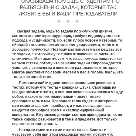
ОКАЗЫВАЕМ ПОМОЩЬ СТУДЕНТАМ ПО
РАЗЪЯСНЕНИЮ ЗАДАЧ, КОТОРЫЕ ТАК
ЛЮБИТЕ ВЫ И ВАШИ ПРЕПОДАВАТЕЛИ
Каждая задача, будь то задача по химии или физике,
математике или юриспруденции, требует индивидуального
подхода и усидчивости. Но, если плохо усвоен материал, то
обладай хоть вселенским запасом усидчивости, мало что
хорошего получится. Поэтому мы помогаем вам решать все
те задачи, с которыми у вас пока отношения не очень-то
сложились. Мы гарантируем, что наша помощь придётся как
нельзя кстати, потому что решение задачи сопровождается
умелым, лаконичным и понятным разъяснением, которое
многое расставит по своим местам у вас в голове. Жаль, что
только по одной теме.
- Помогаем найти единственно правильное решение в
тестах, потому что тесты – коварная штука. Смотришь на
предлагаемые ответы, а они, как назло, почти похожи между
собой, и какой из них правильный – знает только
преподаватель и мы. Преподавателю будет неинтересно
вам помогать, а нам - наоборот, и у нас всегда для вас
найдётся свободное время и квалифицированный
консультант. Ему можно довериться, как преподавателю: он
также хорошо разбирается в теме и предмете, вот только
оценок не ставит, а жаль.
- Находим вместе с вами ответы на все билеты и
чувствуем себя при этом кладоискателями, потому что