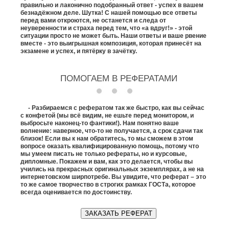
правильно и лаконично подобранный ответ - успех в вашем
безнадёжном деле. Шутка! С нашей помощью все ответы
перед вами откроются, не останется и следа от
неуверенности и страха перед тем, что «а вдруг!» - этой
ситуации просто не может быть. Наши ответы и ваше рвение
вместе - это выигрышная композиция, которая принесёт на
экзамене и успех, и пятёрку в зачётку.
ПОМОГАЕМ В РЕФЕРАТАМИ
- Разбираемся с рефератом так же быстро, как вы сейчас
с конфетой (мы всё видим, не ешьте перед монитором, и
выбросьте наконец-то фантики!). Нам понятно ваше
волнение: наверное, что-то не получается, а срок сдачи так
близок! Если вы к нам обратитесь, то мы сможем в этом
вопросе оказать квалифицированную помощь, потому что
мы умеем писать не только рефераты, но и курсовые,
дипломные. Покажем и вам, как это делается, чтобы вы
учились на прекрасных оригинальных экземплярах, а не на
интернетовском ширпотребе. Вы увидите, что реферат – это
то же самое творчество в строгих рамках ГОСТа, которое
всегда оценивается по достоинству.
ЗАКАЗАТЬ РЕФЕРАТ