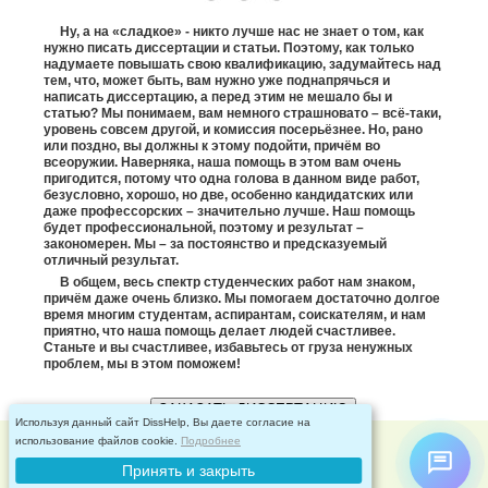
Ну, а на «сладкое» - никто лучше нас не знает о том, как
нужно писать диссертации и статьи. Поэтому, как только
надумаете повышать свою квалификацию, задумайтесь над
тем, что, может быть, вам нужно уже поднапрячься и
написать диссертацию, а перед этим не мешало бы и
статью? Мы понимаем, вам немного страшновато – всё-таки,
уровень совсем другой, и комиссия посерьёзнее. Но, рано
или поздно, вы должны к этому подойти, причём во
всеоружии. Наверняка, наша помощь в этом вам очень
пригодится, потому что одна голова в данном виде работ,
безусловно, хорошо, но две, особенно кандидатских или
даже профессорских – значительно лучше. Наш помощь
будет профессиональной, поэтому и результат –
закономерен. Мы – за постоянство и предсказуемый
отличный результат.
В общем, весь спектр студенческих работ нам знаком,
причём даже очень близко. Мы помогаем достаточно долгое
время многим студентам, аспирантам, соискателям, и нам
приятно, что наша помощь делает людей счастливее.
Станьте и вы счастливее, избавьтесь от груза ненужных
проблем, мы в этом поможем!
ЗАКАЗАТЬ ДИССЕРТАЦИЮ
Используя данный сайт DissHelp, Вы даете согласие на
Disshelp © 2026
использование файлов cookie.
Подробнее
политика обработки персональных данных
Принять и закрыть
cookie и яндекс.метрика