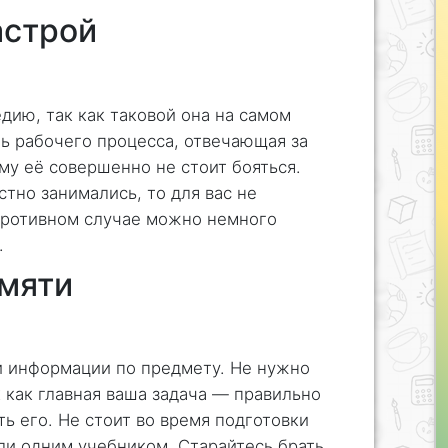
астрой
едию, так как таковой она на самом
ть рабочего процесса, отвечающая за
му её совершенно не стоит бояться.
тно занимались, то для вас не
 противном случае можно немного
.
амяти
й информации по предмету. Не нужно
к как главная ваша задача — правильно
ть его. Не стоит во время подготовки
ли одним учебником. Старайтесь брать