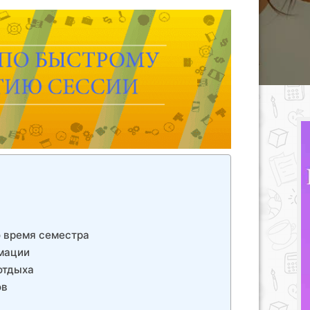
о время семестра
рмации
отдыха
ов