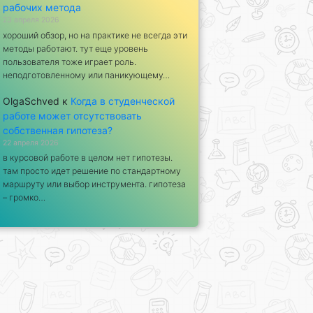
рабочих метода
23 апреля 2026
хороший обзор, но на практике не всегда эти
методы работают. тут еще уровень
пользователя тоже играет роль.
неподготовленному или паникующему…
OlgaSchved
к
Когда в студенческой
работе может отсутствовать
собственная гипотеза?
22 апреля 2026
в курсовой работе в целом нет гипотезы.
там просто идет решение по стандартному
маршруту или выбор инструмента. гипотеза
– громко…