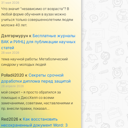
31 мая 2026
Что значит "независимо от возраста"? В
любой форме обучения в вузах можно
учиться только совершеннолетним людям
моложе 40 лет.
Дэлгэрмурун
к
Бесплатные журналы
ВАК и РИНЦ для публикации научных
статей
28 мая 2026
тема научной работы: Метаболический
синдром у молодых людей
Polladii2020
к
Секреты срочной
доработки диплома перед защитой
28 апреля 2026
мой секрет – я просто обратился за
помощью к ДиссХелп со всеми
замечаниями, советами, наставлениями и
пр. внесли правки, показал…
Red2026
к
Как восстановить
несохраненный документ Word: 3