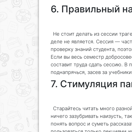
6. Правильный н
Не стоит делать из сессии траг
деле не является. Сессия — час
проверку знаний студента, поэто
Если вы весь семестр добросовес
составит труда сдать сессию. В
поднапрячься, засев за учебники
7. Стимуляция п
Старайтесь читать много разно
ничего зазубривать наизусть, та
понять вопрос и суметь рассказа
пользоваться только лекциями и