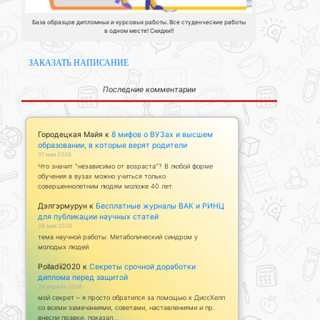
База образцов дипломных и курсовых работы. Все студенческие работы
в одном месте! Скидки!!
ЗАКАЗАТЬ НАПИСАНИЕ
Последние комментарии
Городецкая Майя
к
8 мифов о ВУЗах и высшем
образовании, в которые верят родители
31 мая 2026
Что значит "независимо от возраста"? В любой форме
обучения в вузах можно учиться только
совершеннолетним людям моложе 40 лет.
Дэлгэрмурун
к
Бесплатные журналы ВАК и РИНЦ
для публикации научных статей
28 мая 2026
тема научной работы: Метаболический синдром у
молодых людей
Polladii2020
к
Секреты срочной доработки
диплома перед защитой
28 апреля 2026
мой секрет – я просто обратился за помощью к ДиссХелп
со всеми замечаниями, советами, наставлениями и пр.
внесли правки, показал…