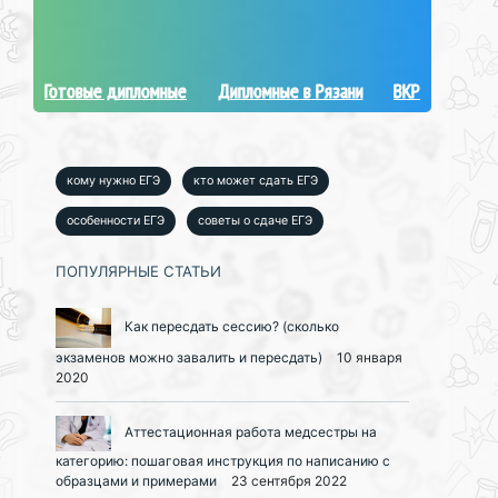
Готовые дипломные
Дипломные в Рязани
ВКР
кому нужно ЕГЭ
кто может сдать ЕГЭ
особенности ЕГЭ
советы о сдаче ЕГЭ
ПОПУЛЯРНЫЕ СТАТЬИ
Как пересдать сессию? (сколько
экзаменов можно завалить и пересдать)
10 января
2020
Аттестационная работа медсестры на
категорию: пошаговая инструкция по написанию с
образцами и примерами
23 сентября 2022