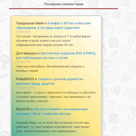
Последние комментарии
Городецкая Майя
к
8 мифов о ВУЗах и высшем
образовании, в которые верят родители
31 мая 2026
Что значит "независимо от возраста"? В любой форме
обучения в вузах можно учиться только
совершеннолетним людям моложе 40 лет.
Дэлгэрмурун
к
Бесплатные журналы ВАК и РИНЦ
для публикации научных статей
28 мая 2026
тема научной работы: Метаболический синдром у
молодых людей
Polladii2020
к
Секреты срочной доработки
диплома перед защитой
28 апреля 2026
мой секрет – я просто обратился за помощью к ДиссХелп
со всеми замечаниями, советами, наставлениями и пр.
внесли правки, показал…
Red2026
к
Как восстановить несохраненный
документ Word: 3 рабочих метода
23 апреля 2026
хороший обзор, но на практике не всегда эти методы
работают. тут еще уровень пользователя тоже играет
роль. неподготовленному или паникующему…