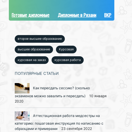
Готовые дипломные
Дипломные в Рязани
ВКР
второе высшее образование
высшее образование
Курсовая
курсовая на заказ
курсовая работа
ПОПУЛЯРНЫЕ СТАТЬИ
Как пересдать сессию? (сколько
экзаменов можно завалить и пересдать)
10 января
2020
Аттестационная работа медсестры на
категорию: пошаговая инструкция по написанию с
образцами и примерами
23 сентября 2022