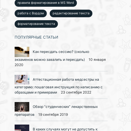
правила форматирования в MS Word
работа с Вордом
редактирование текста
форматирование текста
ПОПУЛЯРНЫЕ СТАТЬИ
Как пересдать сессию? (сколько
экзаменов можно завалить и пересдать)
10 января
2020
Аттестационная работа медсестры на
категорию: пошаговая инструкция по написанию с
образцами и примерами
23 сентября 2022
Обзор “студенческих” лекарственных
препаратов
19 сентября 2019
В каких случаях могут не допустить к