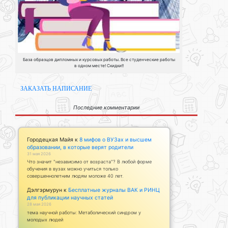
База образцов дипломных и курсовых работы. Все студенческие работы
в одном месте! Скидки!!
ЗАКАЗАТЬ НАПИСАНИЕ
Последние комментарии
Городецкая Майя
к
8 мифов о ВУЗах и высшем
образовании, в которые верят родители
31 мая 2026
Что значит "независимо от возраста"? В любой форме
обучения в вузах можно учиться только
совершеннолетним людям моложе 40 лет.
Дэлгэрмурун
к
Бесплатные журналы ВАК и РИНЦ
для публикации научных статей
28 мая 2026
тема научной работы: Метаболический синдром у
молодых людей