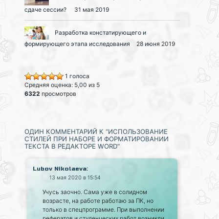
сдаче сессии?
31 мая 2019
Разработка констатирующего и
формирующего этапа исследования
28 июня 2019
1 голоса
Средняя оценка: 5,00 из 5
6322
просмотров
ОДИН КОММЕНТАРИЙ К “ИСПОЛЬЗОВАНИЕ
СТИЛЕЙ ПРИ НАБОРЕ И ФОРМАТИРОВАНИИ
ТЕКСТА В РЕДАКТОРЕ WORD”
:
Lubov Nikolaeva
13 мая 2020 в 15:54
Учусь заочно. Сама уже в солидном
возрасте, на работе работаю за ПК, но
только в спецпрограмме. При выполнении
рефератов и студенческих работ возникли