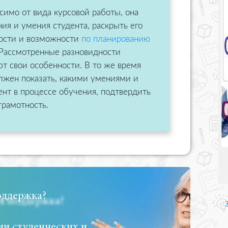
симо от вида курсовой работы, она
ния и умения студента, раскрыть его
ности и возможности
по планированию
Рассмотренные разновидности
т свои особенности. В то же время
лжен показать, какими умениями и
ент в процессе обучения, подтвердить
грамотность.
оддержка?
и студенческих и