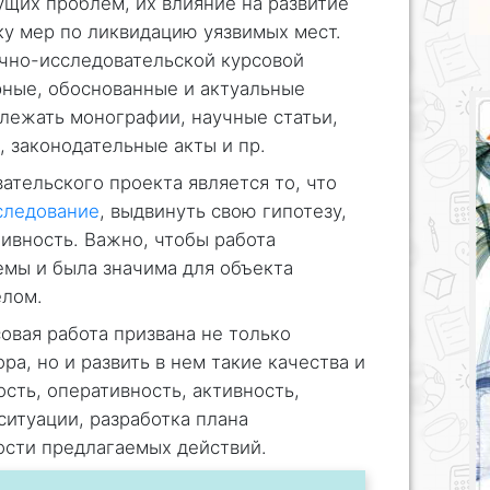
щих проблем, их влияние на развитие
ку мер по ликвидацию уязвимых мест.
учно-исследовательской курсовой
рные, обоснованные и актуальные
 лежать монографии, научные статьи,
, законодательные акты и пр.
тельского проекта является то, что
следование
, выдвинуть свою гипотезу,
тивность. Важно, чтобы работа
мы и была значима для объекта
елом.
овая работа призвана не только
а, но и развить в нем такие качества и
сть, оперативность, активность,
ситуации, разработка плана
ости предлагаемых действий.