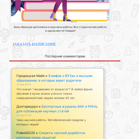
База образцов дипломных и курсовых работы. Все студенческие работы
в одном месте! Скидки!!
ЗАКАЗАТЬ НАПИСАНИЕ
Последние комментарии
Городецкая Майя
к
8 мифов о ВУЗах и высшем
образовании, в которые верят родители
31 мая 2026
Что значит "независимо от возраста"? В любой форме
обучения в вузах можно учиться только
совершеннолетним людям моложе 40 лет.
Дэлгэрмурун
к
Бесплатные журналы ВАК и РИНЦ
для публикации научных статей
28 мая 2026
тема научной работы: Метаболический синдром у
молодых людей
Polladii2020
к
Секреты срочной доработки
диплома перед защитой