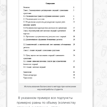
Использование балансового метода при написании
научной работы студента
В указанном примере все подпункты
примерно равны по объему (количеству