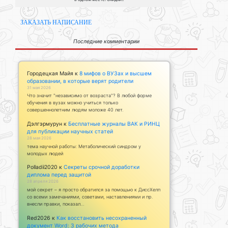
ЗАКАЗАТЬ НАПИСАНИЕ
Последние комментарии
Городецкая Майя
к
8 мифов о ВУЗах и высшем
образовании, в которые верят родители
31 мая 2026
Что значит "независимо от возраста"? В любой форме
обучения в вузах можно учиться только
совершеннолетним людям моложе 40 лет.
Дэлгэрмурун
к
Бесплатные журналы ВАК и РИНЦ
для публикации научных статей
28 мая 2026
тема научной работы: Метаболический синдром у
молодых людей
Polladii2020
к
Секреты срочной доработки
диплома перед защитой
28 апреля 2026
мой секрет – я просто обратился за помощью к ДиссХелп
со всеми замечаниями, советами, наставлениями и пр.
внесли правки, показал…
Red2026
к
Как восстановить несохраненный
документ Word: 3 рабочих метода