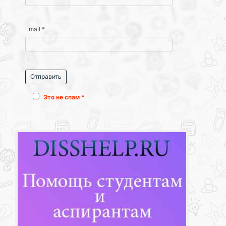
Email
*
Это не спам *