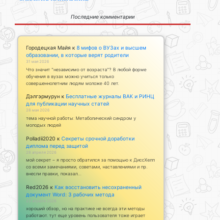
Последние комментарии
Городецкая Майя
к
8 мифов о ВУЗах и высшем
образовании, в которые верят родители
31 мая 2026
Что значит "независимо от возраста"? В любой форме
обучения в вузах можно учиться только
совершеннолетним людям моложе 40 лет.
Дэлгэрмурун
к
Бесплатные журналы ВАК и РИНЦ
для публикации научных статей
28 мая 2026
тема научной работы: Метаболический синдром у
молодых людей
Polladii2020
к
Секреты срочной доработки
диплома перед защитой
28 апреля 2026
мой секрет – я просто обратился за помощью к ДиссХелп
со всеми замечаниями, советами, наставлениями и пр.
внесли правки, показал…
Red2026
к
Как восстановить несохраненный
документ Word: 3 рабочих метода
23 апреля 2026
хороший обзор, но на практике не всегда эти методы
работают. тут еще уровень пользователя тоже играет