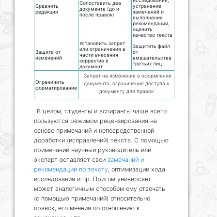
исследования,
Сопоставить два
Сравнить
устранение
документа (до и
редакции
замечаний и
после правок)
выполнение
рекомендаций,
оценить
качество текста
Установить запрет
Защитить файл
или ограничения в
Защита от
от
части внесения
изменений
вмешательства
корректив в
третьих лиц
документ
Запрет на изменение в оформлении
Ограничить
документа, ограничение доступа к
форматирование
документу для правок
В целом, студенты и аспиранты чаще всего
пользуются режимом рецензирования на
основе примечаний и непосредственной
доработки (исправлений) текста. С помощью
примечаний научный руководитель или
эксперт оставляет свои
замечаний и
рекомендации по тексту
, оптимизации хода
исследования и пр. Притом универсант
может аналогичным способом ему отвечать
(с помощью примечаний) относительно
правок, его мнения по отношению к