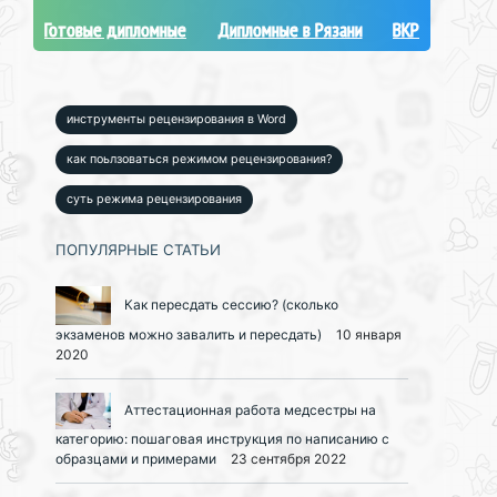
Готовые дипломные
Дипломные в Рязани
ВКР
инструменты рецензирования в Word
как поьлзоваться режимом рецензирования?
суть режима рецензирования
ПОПУЛЯРНЫЕ СТАТЬИ
Как пересдать сессию? (сколько
экзаменов можно завалить и пересдать)
10 января
2020
Аттестационная работа медсестры на
категорию: пошаговая инструкция по написанию с
образцами и примерами
23 сентября 2022