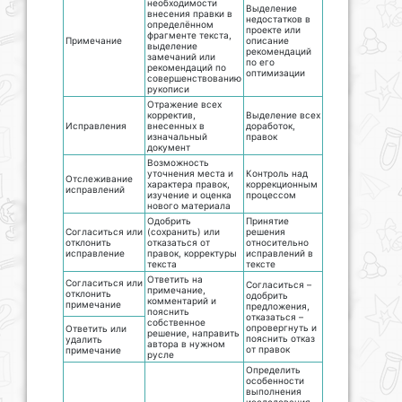
необходимости
Выделение
внесения правки в
недостатков в
определённом
проекте или
фрагменте текста,
Примечание
описание
выделение
рекомендаций
замечаний или
по его
рекомендаций по
оптимизации
совершенствованию
рукописи
Отражение всех
корректив,
Выделение всех
Исправления
внесенных в
доработок,
изначальный
правок
документ
Возможность
уточнения места и
Контроль над
Отслеживание
характера правок,
коррекционным
исправлений
изучение и оценка
процессом
нового материала
Одобрить
Принятие
Согласиться или
(сохранить) или
решения
отклонить
отказаться от
относительно
исправление
правок, корректуры
исправлений в
текста
тексте
Ответить на
Согласиться или
Согласиться –
примечание,
отклонить
одобрить
комментарий и
примечание
предложения,
пояснить
отказаться –
собственное
опровергнуть и
Ответить или
решение, направить
пояснить отказ
удалить
автора в нужном
от правок
примечание
русле
Определить
особенности
выполнения