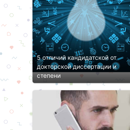
Притом формат исследования мо...
5 отличий кандидатской от
докторской диссертации и
степени
Кандидатская и докторская
диссертации – это не просто научная
работа, а, независимо от направления
деятельности, весомое
подтверждение высокой квалификаци
и профессионализма. Напи...