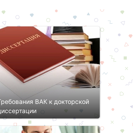
Требования ВАК к докторской
диссертации
За плечами уже есть одна ученая
степень и многолетние труды в виде