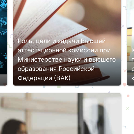
м
Роль, цели и задачи Высшей
аттестационной комиссии при
Министерстве науки и высшего
образования Российской
Федерации (ВАК)
На сегодняшний день около трети
выпускников магистратуры решают
связать свою жизнь с научной сферой
и подаются в аспирантуру. Еще около
и
20% выпускников трудоустраиваются
по получен...
п