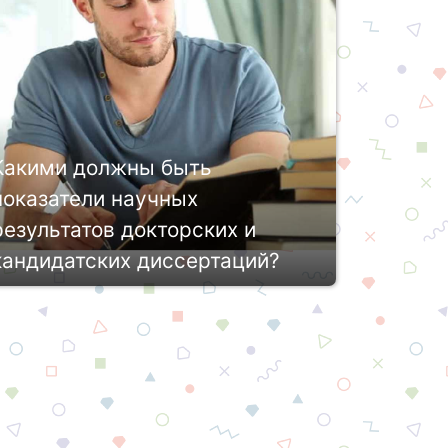
множества научных статей и
публикаций, кандидатской
диссертации, методических пособий,
онографий и пр., но Вы не...
Какими должны быть
показатели научных
результатов докторских и
кандидатских диссертаций?
Оценка диссертаций происходит
согласно действующему
законодательству. Данный процесс
регламентирует «Положение о
присуждении ученых степеней». Этот
равовой документ содержит основ...