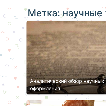
Метка:
научные
Аналитический обзор научных 
оформления
Научные труды подвергаются не тольк
критике со стороны. Критика может но