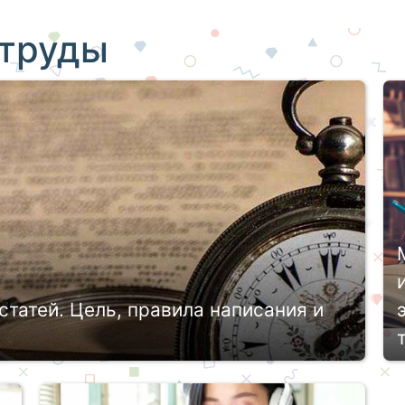
 труды
статей. Цель, правила написания и
о тотальной поверке на качество, но и
сить как отрицательный, так и